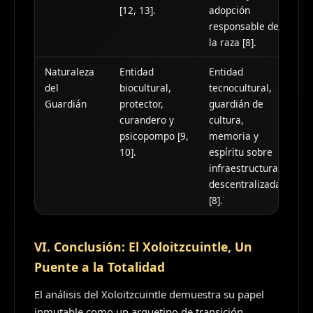
[12, 13].
adopción
responsable de
la raza [8].
Naturaleza
Entidad
Entidad
del
biocultural,
tecnocultural,
Guardián
protector,
guardián de
curandero y
cultura,
psicopompo [9,
memoria y
10].
espíritu sobre
infraestructura
descentralizada
[8].
VI. Conclusión: El Xoloitzcuintle, Un
Puente a la Totalidad
El análisis del Xoloitzcuintle demuestra su papel
inmutable como un arquetipo de transición