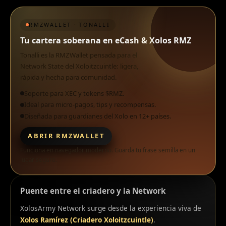
RMZWALLET · TONALLI
Tu cartera soberana en eCash & Xolos RMZ
Tonalli es la RMZWallet pensada para el
Network State del Xoloitzcuintle: ligera,
rápida y hecha para comunidad.
Soporte para XEC y tokens $RMZ.
Ideal para micro-pagos, tips y recompensas.
Diseñada para guardianes del Xolo en 12+ países.
ABRIR RMZWALLET
Funciona en navegador moderno. Guarda tu frase semilla en un
lugar seguro.
Puente entre el criadero y la Network
XolosArmy Network surge desde la experiencia viva de
Xolos Ramírez (Criadero Xoloitzcuintle)
.