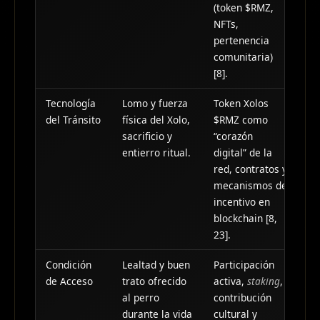
(token $RMZ,
NFTs,
pertenencia
comunitaria)
[8].
Tecnología
Lomo y fuerza
Token Xolos
del Tránsito
física del Xolo,
$RMZ como
sacrificio y
“corazón
entierro ritual.
digital” de la
red, contratos y
mecanismos de
incentivo en
blockchain [8,
23].
Condición
Lealtad y buen
Participación
de Acceso
trato ofrecido
activa,
staking
,
al perro
contribución
durante la vida
cultural y