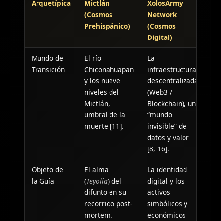
Arquetípica
Mictlán
XolosArmy
(Cosmos
Network
Prehispánico)
(Cosmos
Digital)
Mundo de
El río
La
Transición
Chiconahuapan
infraestructura
y los nueve
descentralizada
niveles del
(Web3 /
Mictlán,
Blockchain), un
umbral de la
“mundo
muerte [11].
invisible” de
datos y valor
[8, 16].
Objeto de
El alma
La identidad
la Guía
(
Teyolía
) del
digital y los
difunto en su
activos
recorrido post-
simbólicos y
mortem.
económicos