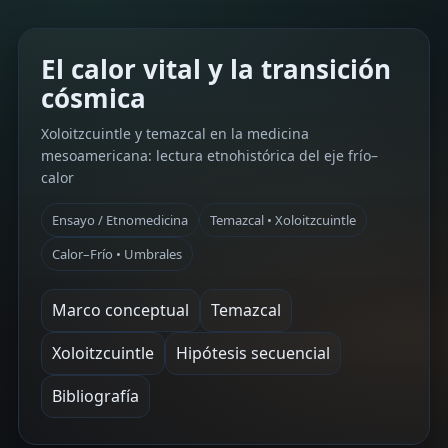
El calor vital y la transición
cósmica
Xoloitzcuintle y temazcal en la medicina
mesoamericana: lectura etnohistórica del eje frío–
calor
Ensayo / Etnomedicina
Temazcal • Xoloitzcuintle
Calor–Frío • Umbrales
Marco conceptual
Temazcal
Xoloitzcuintle
Hipótesis secuencial
Bibliografía