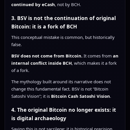
continued by eCash
, not by BCH.
3. BSV is not the continuation of original
Bitcoin: it is a fork of BCH
This conceptual mistake is common, but historically
false.
BSV does not come from Bitcoin.
It comes from
an
internal conflict inside BCH
, which makes it a fork
of a fork.
The mythology built around its narrative does not
change this fundamental fact. BSV is not “Bitcoin
Satoshi Vision”; it is
Bitcoin Cash Satoshi Vision
.
4. The original Bitcoin no longer exists: it
is digital archaeology
Saying this is not sacrilege; it is historical precision.