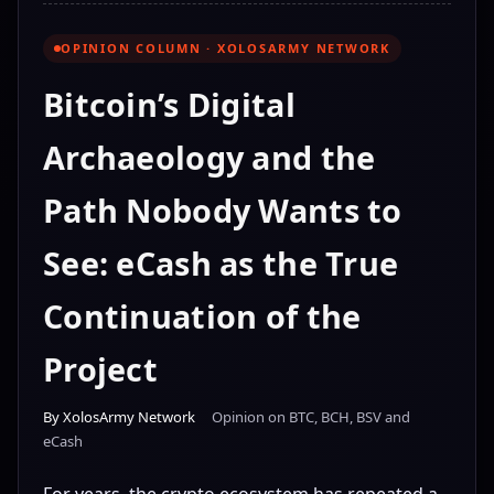
OPINION COLUMN · XOLOSARMY NETWORK
Bitcoin’s Digital
Archaeology and the
Path Nobody Wants to
See: eCash as the True
Continuation of the
Project
By XolosArmy Network
Opinion on BTC, BCH, BSV and
eCash
For years, the crypto ecosystem has repeated a