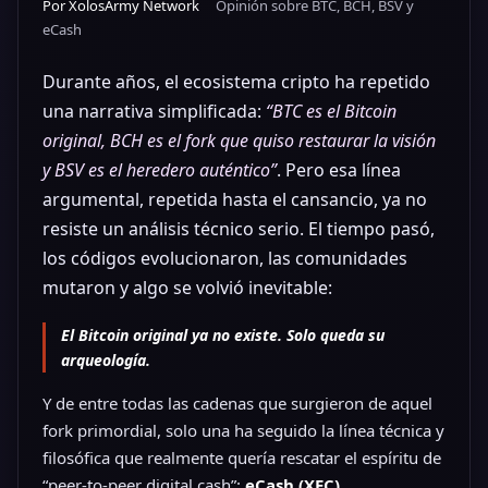
Por XolosArmy Network
Opinión sobre BTC, BCH, BSV y
eCash
Durante años, el ecosistema cripto ha repetido
una narrativa simplificada:
“BTC es el Bitcoin
original, BCH es el fork que quiso restaurar la visión
y BSV es el heredero auténtico”
. Pero esa línea
argumental, repetida hasta el cansancio, ya no
resiste un análisis técnico serio. El tiempo pasó,
los códigos evolucionaron, las comunidades
mutaron y algo se volvió inevitable:
El Bitcoin original ya no existe. Solo queda su
arqueología.
Y de entre todas las cadenas que surgieron de aquel
fork primordial, solo una ha seguido la línea técnica y
filosófica que realmente quería rescatar el espíritu de
“peer-to-peer digital cash”:
eCash (XEC)
.